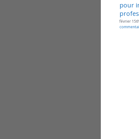
pour insuffisance
en 
professionnelle
d’a
imp
février 15th, 2017
|
0
commentaire
ser
févrie
comm