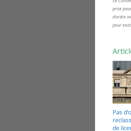
Le Conseil
prise pour
d’ordre in
pour excè
Articl
Pas d’obligation de
Com
reclassement en cas
dro
de licenciement
mal