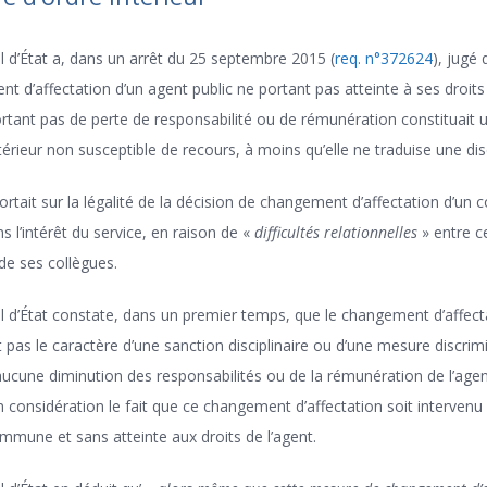
l d’État a, dans un arrêt du 25 septembre 2015 (
req. n°372624
), jugé 
t d’affectation d’un agent public ne portant pas atteinte à ses droits
rtant pas de perte de responsabilité ou de rémunération constituait
térieur non susceptible de recours, à moins qu’elle ne traduise une dis
portait sur la légalité de la décision de changement d’affectation d’un 
ns l’intérêt du service, en raison de «
difficultés relationnelles
» entre c
de ses collègues.
l d’État constate, dans un premier temps, que le changement d’affecta
 pas le caractère d’une sanction disciplinaire ou d’une mesure discrimi
aucune diminution des responsabilités ou de la rémunération de l’agent
n considération le fait que ce changement d’affectation soit intervenu 
une et sans atteinte aux droits de l’agent.