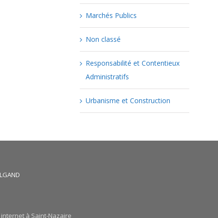
Marchés Publics
Non classé
Responsabilité et Contentieux
Administratifs
Urbanisme et Construction
HALGAND
 internet à Saint-Nazaire