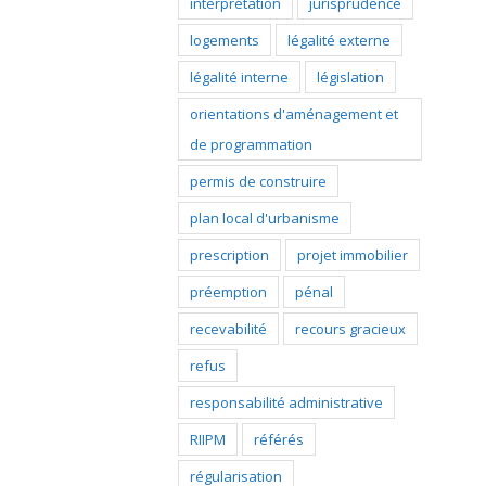
interprétation
jurisprudence
logements
légalité externe
légalité interne
législation
orientations d'aménagement et
de programmation
permis de construire
plan local d'urbanisme
prescription
projet immobilier
préemption
pénal
recevabilité
recours gracieux
refus
responsabilité administrative
RIIPM
référés
régularisation