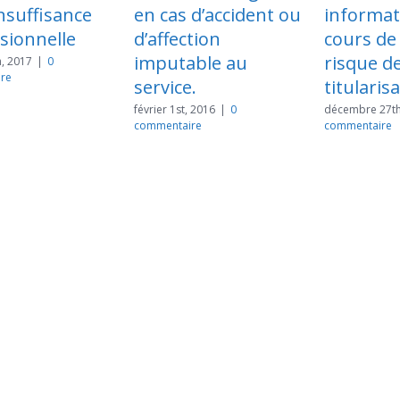
cas d’accident ou
information, en
subst
ffection
cours de stage, du
contr
utable au
risque de non-
non-ti
vice.
titularisation
const
r 1st, 2016
|
0
décembre 27th, 2015
|
0
septembre
entaire
commentaire
commenta