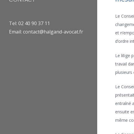
CONTACT
Le Consei
Tel: 02 40 90 37 11
changemen
Email: contact@halgand-avocat.fr
et n’empo
d’ordre in
Le litige 
travail da
plusieurs 
Le Consei
présentait
entraîné 
ensuite e
même comm