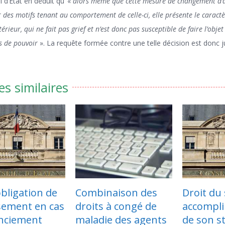
 d’État en déduit qu’ «
alors même que cette mesure de changement d’af
 des motifs tenant au comportement de celle-ci, elle présente le caract
térieur, qui ne fait pas grief et n’est donc pas susceptible de faire l’obje
s de pouvoir
». La requête formée contre une telle décision est donc j
es similaires
binaison des
Droit du stagiaire à
Quand
its à congé de
accomplir la totalité
modif
adie des agents
de son stage et
claus