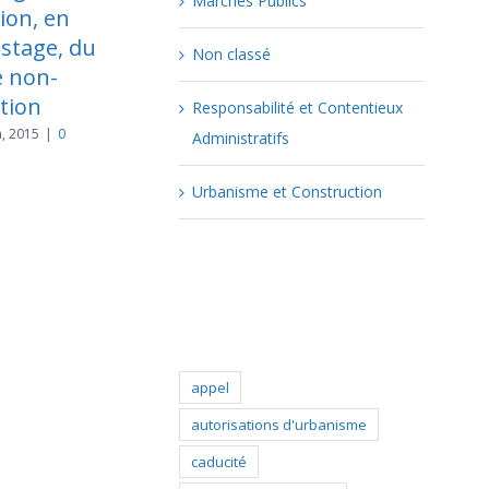
Marchés Publics
antielles du
l’agent déclaré apte
at d’un agent
à reprendre ses
Non classé
tulaire
fonctions sur un
itue une faute.
poste adapté
Responsabilité et Contentieux
 10th, 2015
|
0
août 17th, 2015
|
0 commentaire
Administratifs
ire
Urbanisme et Construction
Popular Tags
appel
autorisations d'urbanisme
caducité