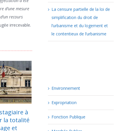
fectation a été
ère d’une mesure
La censure partielle de la loi de
t d’un recours
simplification du droit de
ugée irrecevable.
l’urbanisme et du logement et
le contentieux de l’urbanisme
Catégories
Environnement
Expropriation
 la
Les obligations de la
Fonction Publique
ication des
collectivité
es
territoriale face à