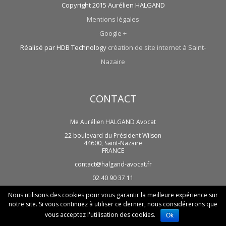
Copyright 2015 Aurélien HALGAND
Mentions légales
Google +
Réalisé par HDB Technology
création de site internet à Saint-
Nazaire
CONTACT
Me Aurélien HALGAND Avocat
22 boulevard du Président Wilson
44600
,
Saint-Nazaire
FRANCE
contact@halgand-avocat.fr
02 40 90 37 11
Nous utilisons des cookies pour vous garantir la meilleure expérience sur
notre site. Si vous continuez à utiliser ce dernier, nous considérerons que
vous acceptez l'utilisation des cookies.
Ok