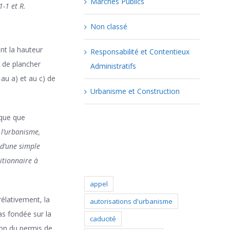
Marchés Publics
1-1 et R.
Non classé
nt la hauteur
Responsabilité et Contentieux
 de plancher
Administratifs
 au a) et au c) de
Urbanisme et Construction
dique que
 l’urbanisme,
Popular Tags
 d’une simple
titionnaire à
appel
élativement, la
autorisations d'urbanisme
as fondée sur la
caducité
ion du permis de