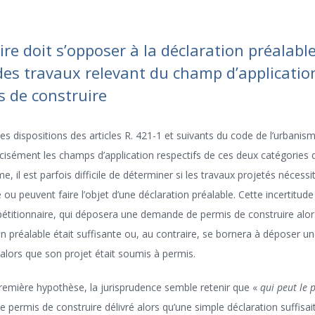
re doit s’opposer à la déclaration préalabl
des travaux relevant du champ d’applicatio
s de construire
es dispositions des articles R. 421-1 et suivants du code de l’urbanism
cisément les champs d’application respectifs de ces deux catégories d
e, il est parfois difficile de déterminer si les travaux projetés nécess
 ou peuvent faire l’objet d’une déclaration préalable. Cette incertitude
 pétitionnaire, qui déposera une demande de permis de construire alor
on préalable était suffisante ou, au contraire, se bornera à déposer un
 alors que son projet était soumis à permis.
remière hypothèse, la jurisprudence semble retenir que «
qui peut le p
le permis de construire délivré alors qu’une simple déclaration suffisait 