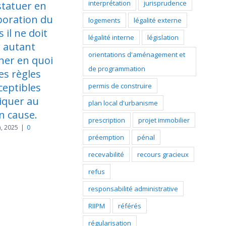
interprétation
jurisprudence
et du logement et le
la caducité d’un
contentieux de
permis de
logements
légalité externe
l’urbanisme
construire
légalité interne
législation
ovembre 24th, 2025
|
0
novembre 24th, 2025
|
0
orientations d'aménagement et
ommentaire
commentaire
de programmation
permis de construire
plan local d'urbanisme
prescription
projet immobilier
préemption
pénal
recevabilité
recours gracieux
refus
responsabilité administrative
RIIPM
référés
régularisation