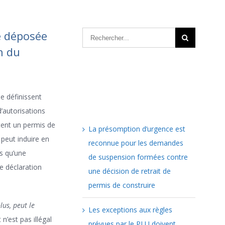
e déposée
n du
Articles récents
e définissent
’autorisations
itent un permis de
La présomption d’urgence est
 peut induire en
reconnue pour les demandes
s qu’une
de suspension formées contre
e déclaration
une décision de retrait de
permis de construire
lus, peut le
Les exceptions aux règles
n’est pas illégal
prévues par le PLU doivent