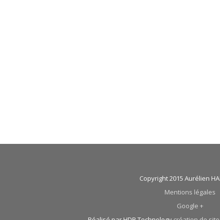
Copyright 2015 Aurélien 
Mentions légales
Google +
Réalisé par HDB Technology
création de site