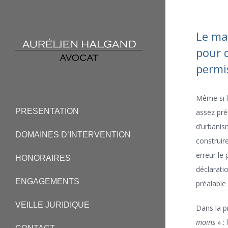
Le mai
pour 
permi
Même si l
PRESENTATION
assez pré
d’urbanism
DOMAINES D’INTERVENTION
construire
erreur le
HONORAIRES
déclarati
ENGAGEMENTS
préalable
VEILLE JURIDIQUE
Dans la p
moins
» : 