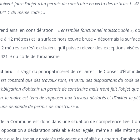
doivent faire l’objet d’un permis de construire en vertu des articles L. 42
421-1 du même code ; »
end ainsi en considération l’ «
ensemble fonctionnel indissociable
», do
re à 12 mètres) et la surface hors œuvre brute – désormais la surface
2 mètres carrés) excluaient qu’il puisse relever des exceptions visées
R. 421-9 du code de l’urbanisme.
d lieu
– il s’agit du principal intérêt de cet arrêt – le Conseil d’État in
l est constaté que des travaux sont, en vertu des dispositions du code de
’obligation d’obtenir un permis de construire mais n’ont fait l’objet que
n, le maire est tenu de s’opposer aux travaux déclarés et d’inviter le pé
 une demande de permis de construire
».
de la Commune est donc dans une situation de compétence liée. Corr
’opposition à déclaration préalable était légale, même si elle n’était p
nce que les travaux projetés relevaient en réalité du champ d’applicat