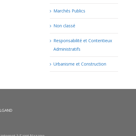
Marchés Publics
Non classé
Responsabilité et Contentieux
Administratifs
Urbanisme et Construction
HALGAND
 internet à Saint-Nazaire