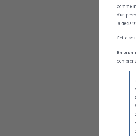
comme inop
d’un permi
la déclara
Cette sol
En premie
comprenan