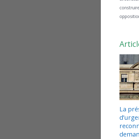
construire
oppositio
Articl
La présomption
d’urgence est
reconnue pour les
demandes de