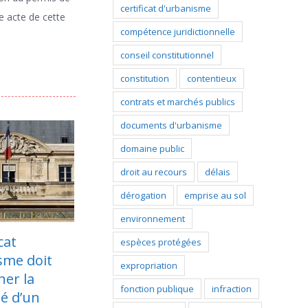
certificat d'urbanisme
e acte de cette
compétence juridictionnelle
conseil constitutionnel
constitution
contentieux
contrats et marchés publics
documents d'urbanisme
domaine public
droit au recours
délais
dérogation
emprise au sol
environnement
La censure partielle
Suppression de
espèces protégées
de la loi de
l’appel et
expropriation
simplification du
contestation du
fonction publique
infraction
droit de l’urbanisme
refus de constater