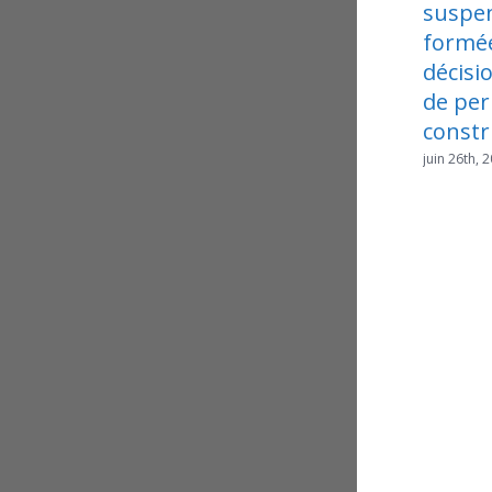
suspension
formées contre une
décision de retrait
de permis de
construire
juin 26th, 2026
|
0 commentaire