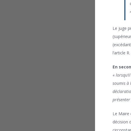
Le juge pr
(supérieu
(excédant 
l’article 
En secon
«
lorsqu’i
soumis à l
déclaratio
présenter
Le Maire 
décision d
circonsta