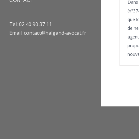
CONTACT
Dans 
(n°374
que l
Tel: 02 40 90 37 11
de ne
Email: contact@halgand-avocat.fr
agent 
propo
nouv