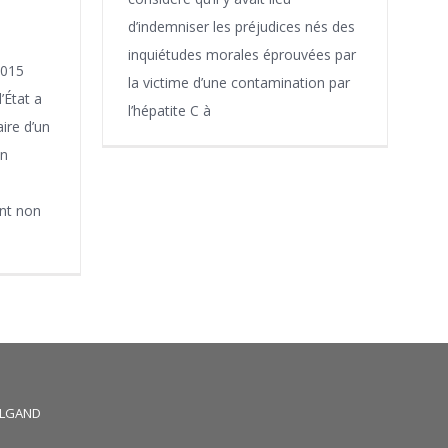
d’indemniser les préjudices nés des
inquiétudes morales éprouvées par
2015
la victime d’une contamination par
’État a
l’hépatite C à
ire d’un
en
ent non
HALGAND