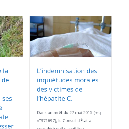
 la
L’indemnisation des
 de
inquiétudes morales
des victimes de
e ses
l’hépatite C.
e
Dans un arrêt du 27 mai 2015 (req.
ale
n°371697), le Conseil d’État a
esser
considéré qu’il y avait lieu