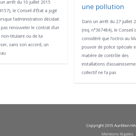
un arrêt du 10 juillet 2015
une pollution
157), le Conseil d’État a jugé
orsque l’administration décidait
Dans un arrêt du 27 juillet 
 pas renouveler le contrat d’un
(req. n°367484), le Conseil d
non-titulaire ou de lui
considéré que l’octroi au Ma
ser, sans son accord, un
pouvoir de police spéciale 
eau
matière de contrôle des
installations d’assainissem
collectif ne l’a pas
Copyright 2015 Aurélien 
Mentions légales