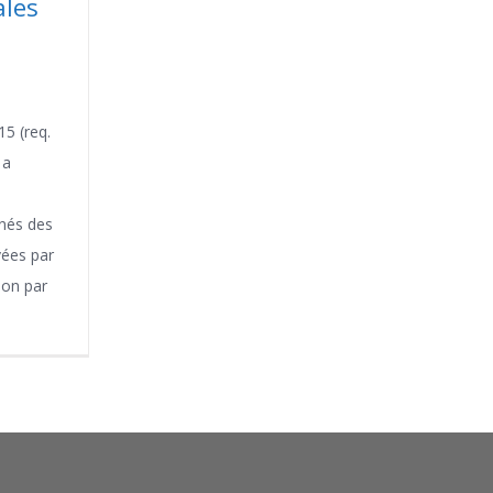
ales
5 (req.
 a
 nés des
vées par
ion par