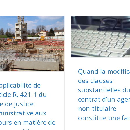
Quand la modific
des clauses
pplicabilité de
substantielles d
rticle R. 421-1 du
contrat d’un age
e de justice
non-titulaire
inistrative aux
constitue une fa
ours en matière de