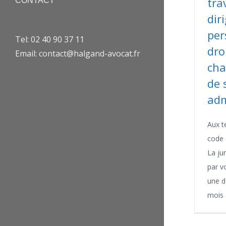
tra
CONTACT
dir
per
Tel: 02 40 90 37 11
dro
Email: contact@halgand-avocat.fr
cha
de 
adm
Aux t
code d
La jur
par v
une d
mois à