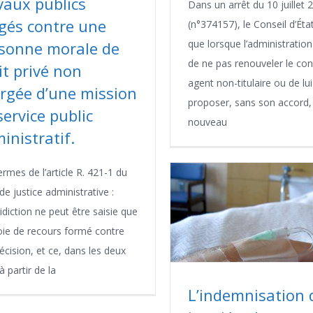
vaux publics
Dans un arrêt du 10 juillet 
igés contre une
(n°374157), le Conseil d’Éta
que lorsque l’administration
sonne morale de
de ne pas renouveler le con
it privé non
agent non-titulaire ou de lui
rgée d’une mission
proposer, sans son accord,
service public
nouveau
inistratif.
ermes de l’article R. 421-1 du
e justice administrative :
idiction ne peut être saisie que
oie de recours formé contre
écision, et ce, dans les deux
 partir de la
L’indemnisation 