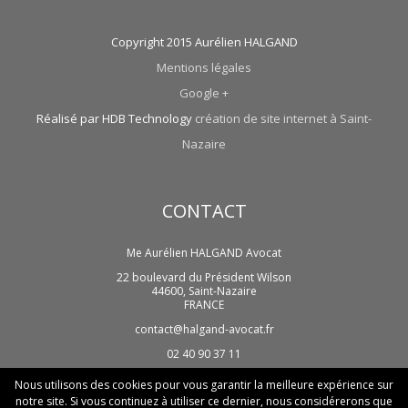
Copyright 2015 Aurélien HALGAND
Mentions légales
Google +
Réalisé par HDB Technology
création de site internet à Saint-
Nazaire
CONTACT
Me Aurélien HALGAND Avocat
22 boulevard du Président Wilson
44600
,
Saint-Nazaire
FRANCE
contact@halgand-avocat.fr
02 40 90 37 11
Nous utilisons des cookies pour vous garantir la meilleure expérience sur
notre site. Si vous continuez à utiliser ce dernier, nous considérerons que