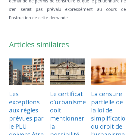
demande de permis de construire et que le pétitionnaire ne
s’en serait pas prévalu expressément au cours de
l’instruction de cette demande.
Articles similaires
Les
Le certificat
La censure
S
exceptions
d’urbanisme
partielle de
de
aux règles
doit
la loi de
c
prévues par
mentionner
simplification
d
le PLU
la
du droit de
co
doivent être
possibilité
l’urbanisme
ca