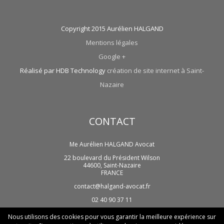
Copyright 2015 Aurélien HALGAND
Mentions légales
Google +
Réalisé par HDB Technology
création de site internet à Saint-
Nazaire
CONTACT
Me Aurélien HALGAND Avocat
22 boulevard du Président Wilson
44600
,
Saint-Nazaire
FRANCE
contact@halgand-avocat.fr
02 40 90 37 11
Nous utilisons des cookies pour vous garantir la meilleure expérience sur