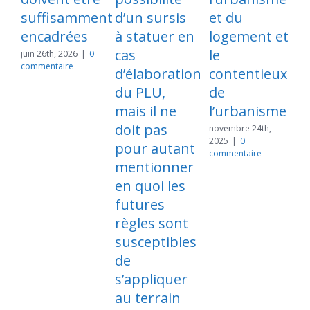
suffisamment
d’un sursis
et du
d
encadrées
à statuer en
logement et
d
cas
le
c
juin 26th, 2026
|
0
commentaire
d’élaboration
contentieux
nov
20
du PLU,
de
co
mais il ne
l’urbanisme
doit pas
novembre 24th,
2025
|
0
pour autant
commentaire
mentionner
en quoi les
futures
règles sont
susceptibles
de
s’appliquer
au terrain