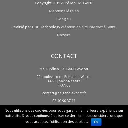
Copyright 2015 Aurélien HALGAND
Mentions légales
Google +
Réalisé par HDB Technology
création de site internet à Saint-
Nazaire
CONTACT
Me Aurélien HALGAND Avocat
22 boulevard du Président Wilson
44600
,
Saint-Nazaire
FRANCE
contact@halgand-avocat.fr
02 40 90 37 11
Nous utilisons des cookies pour vous garantir la meilleure expérience sur
notre site. Si vous continuez à utiliser ce dernier, nous considérerons que
vous acceptez l'utilisation des cookies.
Ok