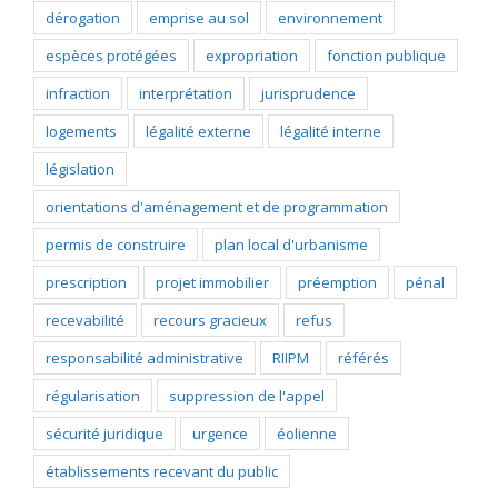
dérogation
emprise au sol
environnement
espèces protégées
expropriation
fonction publique
infraction
interprétation
jurisprudence
logements
légalité externe
légalité interne
législation
orientations d'aménagement et de programmation
permis de construire
plan local d'urbanisme
prescription
projet immobilier
préemption
pénal
recevabilité
recours gracieux
refus
responsabilité administrative
RIIPM
référés
régularisation
suppression de l'appel
sécurité juridique
urgence
éolienne
établissements recevant du public