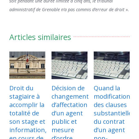
soit pendant une durée limitée à cinq ans, le tribunal
administratif de Grenoble n’a pas commis d’erreur de droit
».
Articles similaires
Droit du
Décision de
Quand la
stagiaire à
changement
modification
o
accomplir la
d’affectation
des clauses
d
totalité de
d’un agent
substantielles
c
son stage et
public et
du contrat
t
information,
mesure
d’un agent
f
en cours de
d’ordre
non-
l