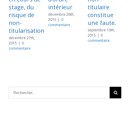
stage, du
intérieur
titulaire
d
risque de
constitue
décembre 26th,
2015
|
0
non-
une faute.
commentaire
titularisation
f
septembre 10th,
2015
|
0
décembre 27th,
commentaire
2015
|
0
commentaire
a
c
Articles récents