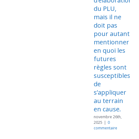
d’élaboration
du PLU,
mais il ne
doit pas
n
2
pour autant
c
mentionner
en quoi les
futures
règles sont
susceptibles
de
s’appliquer
au terrain
en cause.
novembre 26th,
2025
|
0
commentaire