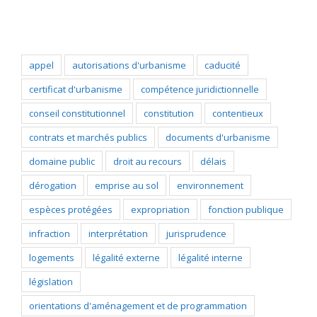
appel
autorisations d'urbanisme
caducité
certificat d'urbanisme
compétence juridictionnelle
conseil constitutionnel
constitution
contentieux
contrats et marchés publics
documents d'urbanisme
domaine public
droit au recours
délais
dérogation
emprise au sol
environnement
espèces protégées
expropriation
fonction publique
infraction
interprétation
jurisprudence
logements
légalité externe
légalité interne
législation
orientations d'aménagement et de programmation