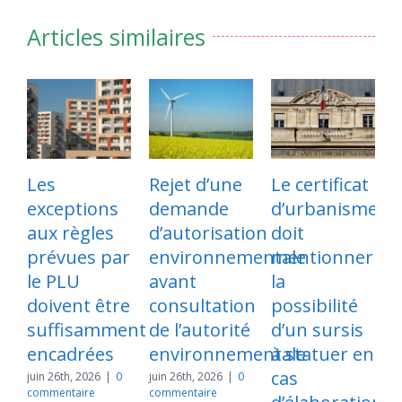
Articles similaires
Les
Rejet d’une
Le certificat
exceptions
demande
d’urbanisme
p
aux règles
d’autorisation
doit
l
prévues par
environnementale
mentionner
s
le PLU
avant
la
d
doivent être
consultation
possibilité
suffisamment
de l’autorité
d’un sursis
e
encadrées
environnementale
à statuer en
cas
l
juin 26th, 2026
|
0
juin 26th, 2026
|
0
commentaire
commentaire