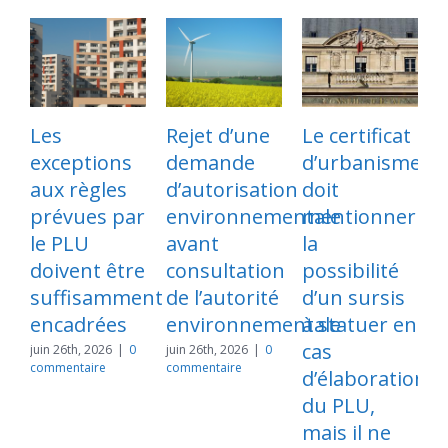
Les
Rejet d’une
Le certificat
exceptions
demande
d’urbanisme
p
aux règles
d’autorisation
doit
l
prévues par
environnementale
mentionner
s
le PLU
avant
la
d
doivent être
consultation
possibilité
suffisamment
de l’autorité
d’un sursis
e
encadrées
environnementale
à statuer en
cas
l
juin 26th, 2026
|
0
juin 26th, 2026
|
0
commentaire
commentaire
d’élaboration
du PLU,
mais il ne