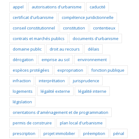
appel
autorisations d'urbanisme
caducité
certificat d'urbanisme
compétence juridictionnelle
conseil constitutionnel
constitution
contentieux
contrats et marchés publics
documents d'urbanisme
domaine public
droit au recours
délais
dérogation
emprise au sol
environnement
espèces protégées
expropriation
fonction publique
infraction
interprétation
jurisprudence
logements
légalité externe
légalité interne
législation
orientations d'aménagement et de programmation
permis de construire
plan local d'urbanisme
prescription
projet immobilier
préemption
pénal