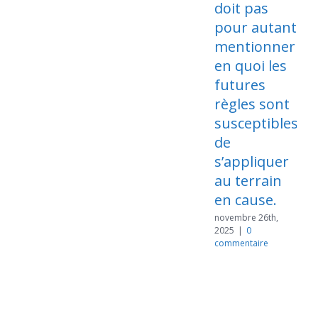
doit pas
n
2
pour autant
c
mentionner
en quoi les
futures
règles sont
susceptibles
de
s’appliquer
au terrain
en cause.
novembre 26th,
2025
|
0
commentaire