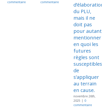
commentaire
commentaire
d’élaboration
du PLU,
mais il ne
doit pas
n
2
pour autant
c
mentionner
en quoi les
futures
règles sont
susceptibles
de
s’appliquer
au terrain
en cause.
novembre 26th,
2025
|
0
commentaire