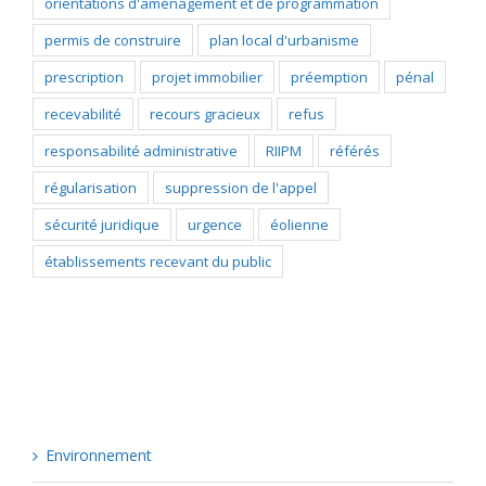
orientations d'aménagement et de programmation
permis de construire
plan local d'urbanisme
prescription
projet immobilier
préemption
pénal
recevabilité
recours gracieux
refus
responsabilité administrative
RIIPM
référés
régularisation
suppression de l'appel
sécurité juridique
urgence
éolienne
établissements recevant du public
Catégories
Environnement