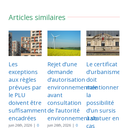
Articles similaires
Les
Rejet d’une
Le certificat
exceptions
demande
d’urbanisme
p
aux règles
d’autorisation
doit
l
prévues par
environnementale
mentionner
s
le PLU
avant
la
d
doivent être
consultation
possibilité
suffisamment
de l’autorité
d’un sursis
e
encadrées
environnementale
à statuer en
cas
l
juin 26th, 2026
|
0
juin 26th, 2026
|
0