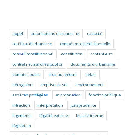
Popular Tags
appel
autorisations d'urbanisme
caducité
certificat d'urbanisme
compétence juridictionnelle
conseil constitutionnel
constitution
contentieux
contrats et marchés publics
documents d'urbanisme
domaine public
droit au recours
délais
dérogation
emprise au sol
environnement
espèces protégées
expropriation
fonction publique
infraction
interprétation
jurisprudence
logements
légalité externe
légalité interne
législation