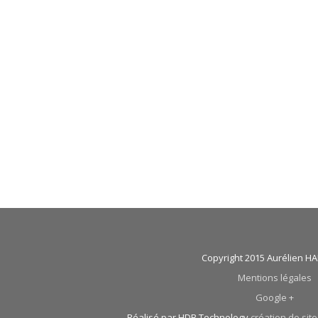
Copyright 2015 Aurélien 
Mentions légales
Google +
Réalisé par HDB Technology
création de site