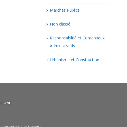
Marchés Publics
Non classé
Responsabilité et Contentieux
Administratifs
Urbanisme et Construction
HALGAND
 internet à Saint-Nazaire