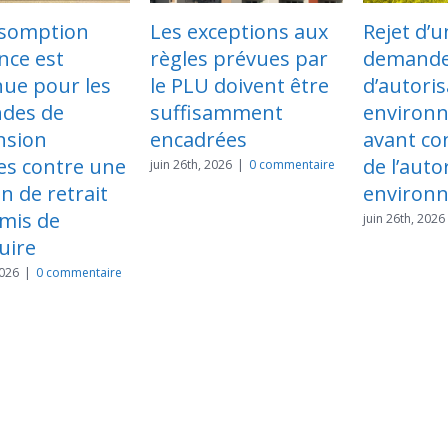
 exceptions aux
Rejet d’une
Le cer
les prévues par
demande
d’urb
PLU doivent être
d’autorisation
menti
ffisamment
environnementale
possib
cadrées
avant consultation
sursi
de l’autorité
cas d
26th, 2026
|
0 commentaire
environnementale
PLU, m
pas p
juin 26th, 2026
|
0 commentaire
menti
les f
sont 
de s’
terra
novembre
comment