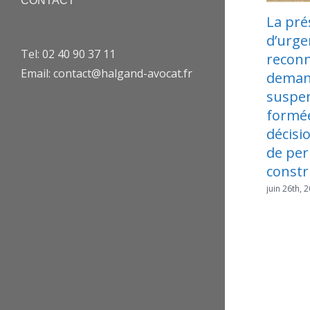
CONTACT
La présomption
Les
d’urgence est
règ
Tel: 02 40 90 37 11
reconnue pour les
le 
Email: contact@halgand-avocat.fr
demandes de
su
suspension
en
formées contre une
juin 
décision de retrait
de permis de
construire
juin 26th, 2026
|
0 commentaire