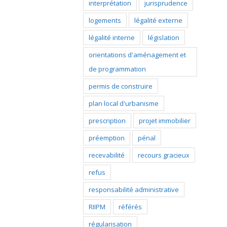
interprétation
jurisprudence
logements
légalité externe
légalité interne
législation
orientations d'aménagement et
de programmation
permis de construire
plan local d'urbanisme
prescription
projet immobilier
préemption
pénal
recevabilité
recours gracieux
refus
responsabilité administrative
RIIPM
référés
régularisation