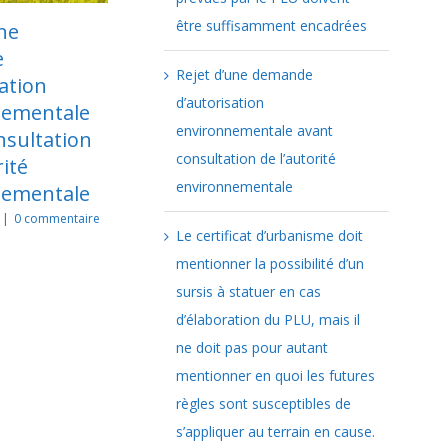
être suffisamment encadrées
tificat
La censure partielle
anisme doit
de la loi de
Rejet d’une demande
onner la
simplification du
d’autorisation
ilité d’un
droit de l’urbanisme
environnementale avant
s à statuer en
et du logement et le
consultation de l’autorité
’élaboration du
contentieux de
environnementale
ais il ne doit
l’urbanisme
our autant
novembre 24th, 2025
|
0
Le certificat d’urbanisme doit
commentaire
onner en quoi
mentionner la possibilité d’un
utures règles
sursis à statuer en cas
susceptibles
d’élaboration du PLU, mais il
appliquer au
ne doit pas pour autant
in en cause.
mentionner en quoi les futures
 26th, 2025
|
0
aire
règles sont susceptibles de
s’appliquer au terrain en cause.