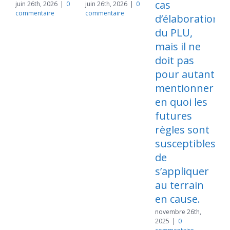
cas
l
juin 26th, 2026
|
0
juin 26th, 2026
|
0
commentaire
commentaire
d’élaboration
du PLU,
mais il ne
doit pas
n
2
pour autant
c
mentionner
en quoi les
futures
règles sont
susceptibles
de
s’appliquer
au terrain
en cause.
novembre 26th,
2025
|
0