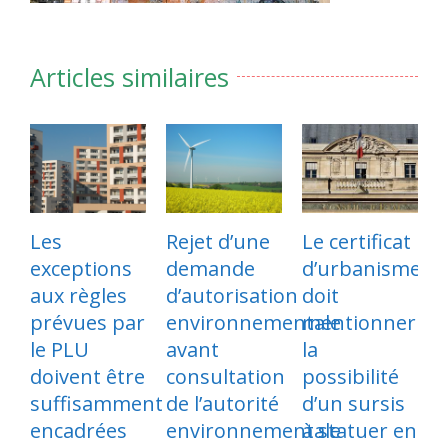
Articles similaires
Les
Rejet d’une
Le certificat
exceptions
demande
d’urbanisme
p
aux règles
d’autorisation
doit
l
prévues par
environnementale
mentionner
s
le PLU
avant
la
d
doivent être
consultation
possibilité
suffisamment
de l’autorité
d’un sursis
e
encadrées
environnementale
à statuer en