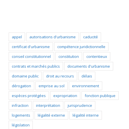
Popular Tags
appel
autorisations d'urbanisme
caducité
certificat d'urbanisme
compétence juridictionnelle
conseil constitutionnel
constitution
contentieux
contrats et marchés publics
documents d'urbanisme
domaine public
droit au recours
délais
dérogation
emprise au sol
environnement
espèces protégées
expropriation
fonction publique
infraction
interprétation
jurisprudence
logements
légalité externe
légalité interne
législation