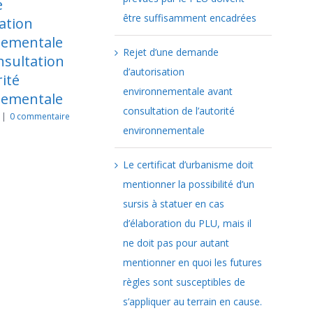
rbanisme doit
de la loi de
être suffisamment encadrées
tionner la
simplification du
ibilité d’un
droit de l’urbanisme
Rejet d’une demande
sis à statuer en
et du logement et le
d’autorisation
 d’élaboration du
contentieux de
environnementale avant
 mais il ne doit
l’urbanisme
consultation de l’autorité
 pour autant
novembre 24th, 2025
|
0
commentaire
environnementale
tionner en quoi
futures règles
Le certificat d’urbanisme doit
t susceptibles
mentionner la possibilité d’un
s’appliquer au
sursis à statuer en cas
rain en cause.
d’élaboration du PLU, mais il
bre 26th, 2025
|
0
ntaire
ne doit pas pour autant
mentionner en quoi les futures
règles sont susceptibles de
s’appliquer au terrain en cause.