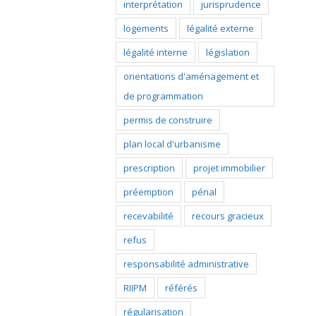
interprétation
jurisprudence
logements
légalité externe
légalité interne
législation
orientations d'aménagement et
de programmation
permis de construire
plan local d'urbanisme
prescription
projet immobilier
préemption
pénal
recevabilité
recours gracieux
refus
responsabilité administrative
RIIPM
référés
régularisation