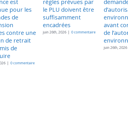
ègles prévues par
demande
d’u
e PLU doivent être
d’autorisation
men
uffisamment
environnementale
poss
ncadrées
avant consultation
sur
de l’autorité
cas
in 26th, 2026
|
0 commentaire
environnementale
PLU,
pas
juin 26th, 2026
|
0 commentaire
men
les 
son
de 
ter
novem
comme