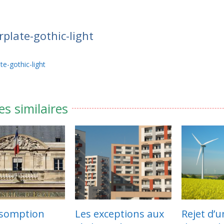
plate-gothic-light
te-gothic-light
es similaires
es exceptions aux
Rejet d’une
Le c