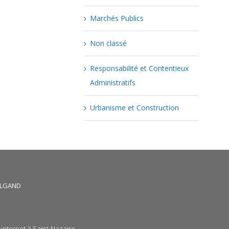
Marchés Publics
Non classé
Responsabilité et Contentieux
Administratifs
Urbanisme et Construction
HALGAND
 internet à Saint-Nazaire