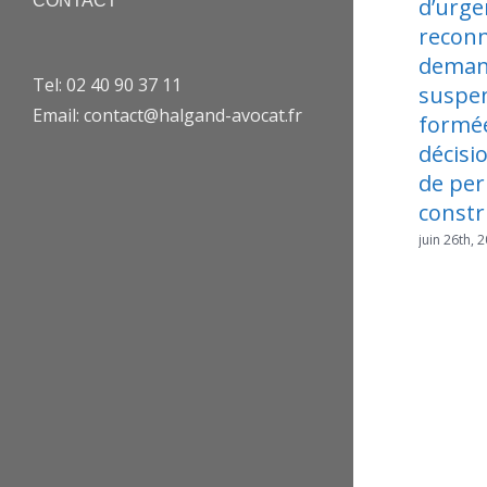
CONTACT
d’urgence est
r
reconnue pour les
l
demandes de
s
Tel: 02 40 90 37 11
suspension
e
Email: contact@halgand-avocat.fr
formées contre une
ju
décision de retrait
de permis de
construire
juin 26th, 2026
|
0 commentaire