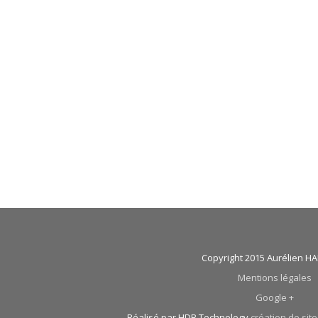
Copyright 2015 Aurélien 
Mentions légales
Google +
Réalisé par HDB Technology
création de site