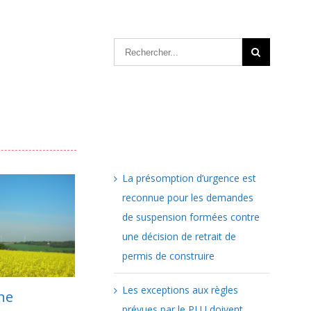
Articles récents
La présomption d’urgence est
reconnue pour les demandes
de suspension formées contre
une décision de retrait de
permis de construire
Les exceptions aux règles
ertificat
La censure partielle
prévues par le PLU doivent