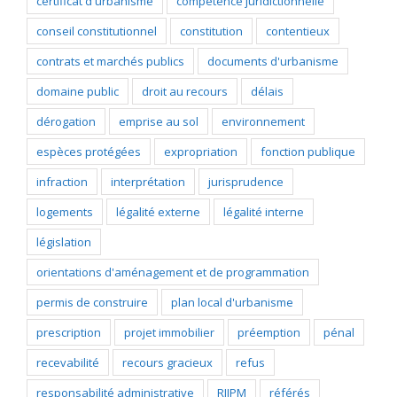
certificat d'urbanisme
compétence juridictionnelle
conseil constitutionnel
constitution
contentieux
contrats et marchés publics
documents d'urbanisme
domaine public
droit au recours
délais
dérogation
emprise au sol
environnement
espèces protégées
expropriation
fonction publique
infraction
interprétation
jurisprudence
logements
légalité externe
légalité interne
législation
orientations d'aménagement et de programmation
permis de construire
plan local d'urbanisme
prescription
projet immobilier
préemption
pénal
recevabilité
recours gracieux
refus
responsabilité administrative
RIIPM
référés