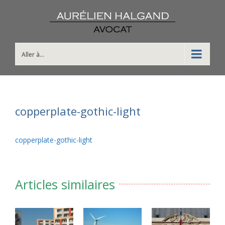
Aller à...
copperplate-gothic-light
copperplate-gothic-light
Articles similaires