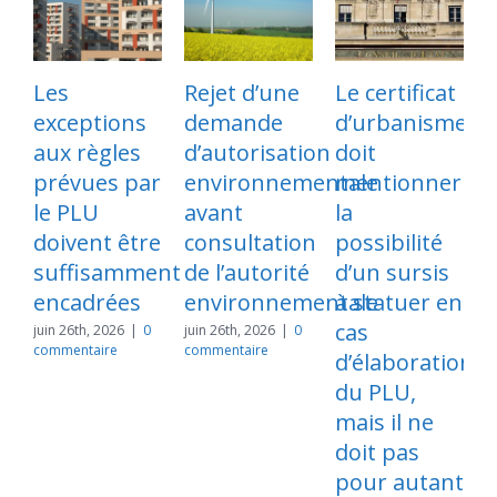
Les
Rejet d’une
Le certificat
exceptions
demande
d’urbanisme
p
aux règles
d’autorisation
doit
l
prévues par
environnementale
mentionner
s
le PLU
avant
la
d
doivent être
consultation
possibilité
suffisamment
de l’autorité
d’un sursis
e
encadrées
environnementale
à statuer en
cas
l
juin 26th, 2026
|
0
juin 26th, 2026
|
0
commentaire
commentaire
d’élaboration
du PLU,
mais il ne
doit pas
n
2
pour autant
c