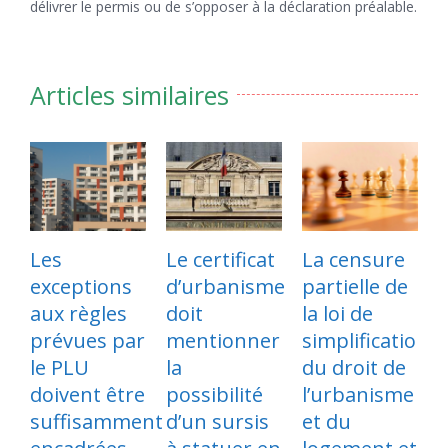
délivrer le permis ou de s’opposer à la déclaration préalable.
Articles similaires
es
Le certificat
La censure
Suppr
ceptions
d’urbanisme
partielle de
de l’ap
x règles
doit
la loi de
contes
évues par
mentionner
simplification
du ref
 PLU
la
du droit de
consta
ivent être
possibilité
l’urbanisme
caduci
uffisamment
d’un sursis
et du
d’un 