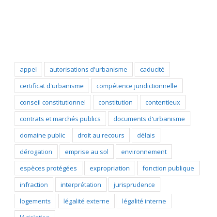
Popular Tags
appel
autorisations d'urbanisme
caducité
certificat d'urbanisme
compétence juridictionnelle
conseil constitutionnel
constitution
contentieux
contrats et marchés publics
documents d'urbanisme
domaine public
droit au recours
délais
dérogation
emprise au sol
environnement
espèces protégées
expropriation
fonction publique
infraction
interprétation
jurisprudence
logements
légalité externe
légalité interne