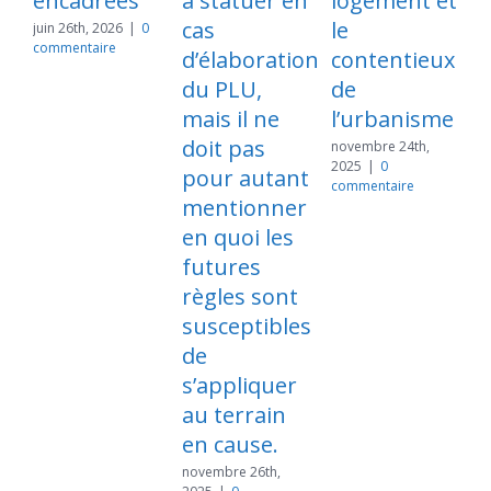
ncadrées
à statuer en
logement et
de
cas
le
constr
n 26th, 2026
|
0
mentaire
d’élaboration
contentieux
novembre 
2025
|
0
du PLU,
de
commenta
mais il ne
l’urbanisme
doit pas
novembre 24th,
2025
|
0
pour autant
commentaire
mentionner
en quoi les
futures
règles sont
susceptibles
de
s’appliquer
au terrain
en cause.
novembre 26th,