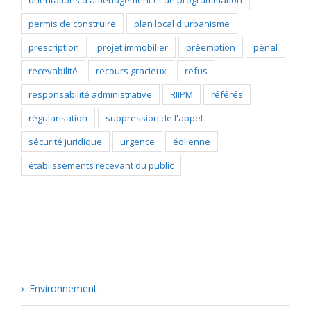
orientations d'aménagement et de programmation
permis de construire
plan local d'urbanisme
prescription
projet immobilier
préemption
pénal
recevabilité
recours gracieux
refus
responsabilité administrative
RIIPM
référés
régularisation
suppression de l'appel
sécurité juridique
urgence
éolienne
établissements recevant du public
Catégories
Environnement