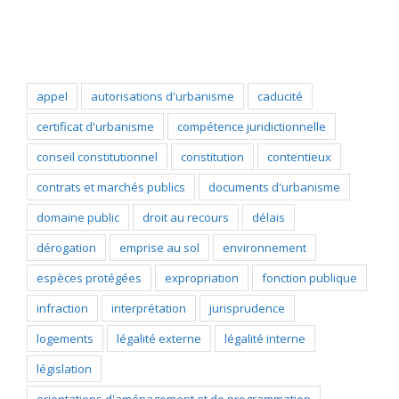
Popular Tags
appel
autorisations d'urbanisme
caducité
certificat d'urbanisme
compétence juridictionnelle
conseil constitutionnel
constitution
contentieux
contrats et marchés publics
documents d'urbanisme
domaine public
droit au recours
délais
dérogation
emprise au sol
environnement
espèces protégées
expropriation
fonction publique
infraction
interprétation
jurisprudence
logements
légalité externe
légalité interne
législation