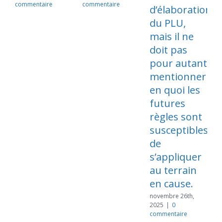
commentaire
commentaire
d’élaboration
du PLU,
mais il ne
doit pas
n
2
pour autant
c
mentionner
en quoi les
futures
règles sont
susceptibles
de
s’appliquer
au terrain
en cause.
novembre 26th,
2025
|
0
commentaire