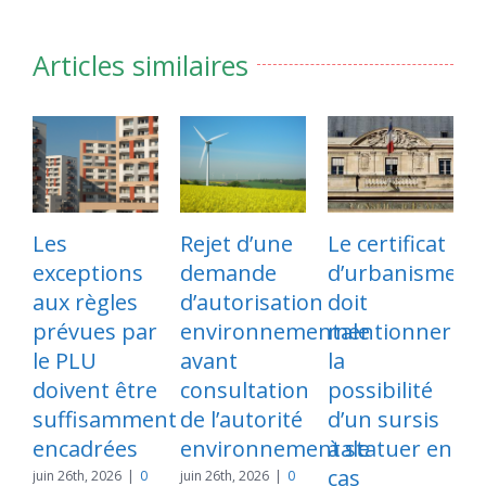
Articles similaires
Les
Rejet d’une
Le certificat
exceptions
demande
d’urbanisme
p
aux règles
d’autorisation
doit
l
prévues par
environnementale
mentionner
s
le PLU
avant
la
d
doivent être
consultation
possibilité
suffisamment
de l’autorité
d’un sursis
e
encadrées
environnementale
à statuer en
cas
l
juin 26th, 2026
|
0
juin 26th, 2026
|
0