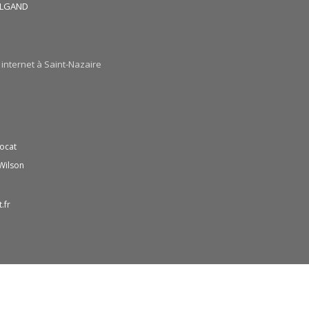
HALGAND
 internet à Saint-Nazaire
ocat
Wilson
.fr